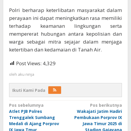
Polri berharap keterlibatan masyarakat dalam
perayaan ini dapat meningkatkan rasa memiliki
terhadap keamanan lingkungan serta
mempererat hubungan antara kepolisian dan
warga sebagai mitra sejajar dalam menjaga
ketertiban dan kedamaian di Tanah Air.
Post Views:
4,329
oleh
aku ninja
Ikuti Kami Pada
Navigasi
Pos sebelumnya
Pos berikutnya
Atlet PJB Polres
Wakajati Jatim Hadiri
pos
Trenggalek Sumbang
Pembukaan Porprov IX
Medali di Ajang Porprov
Jawa Timur 2025 di
IX Jawa Tmur
Stadion Gajayana