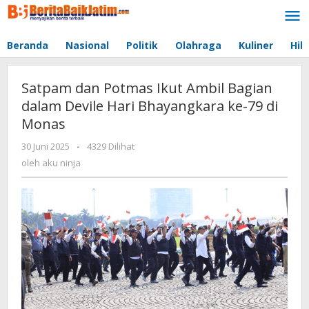
Lewati
ke
konten
Beranda
Nasional
Politik
Olahraga
Kuliner
Hib
Satpam dan Potmas Ikut Ambil Bagian
dalam Devile Hari Bhayangkara ke-79 di
Monas
30 Juni 2025
oleh
-
4329 Dilihat
aku
oleh
aku ninja
ninja