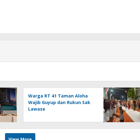
Warga RT 41 Taman Aloha
Wajib Guyup dan Rukun Sak
Lawase
View More