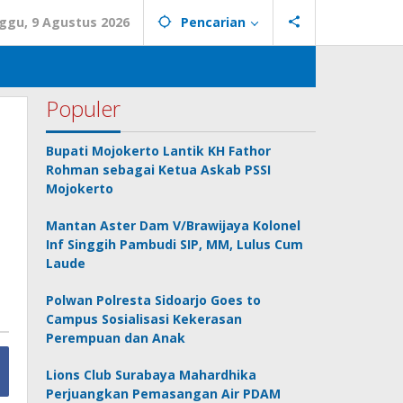
ggu, 9 Agustus 2026
Pencarian
Populer
Bupati Mojokerto Lantik KH Fathor
Rohman sebagai Ketua Askab PSSI
Mojokerto
Mantan Aster Dam V/Brawijaya Kolonel
Inf Singgih Pambudi SIP, MM, Lulus Cum
Laude
Polwan Polresta Sidoarjo Goes to
Campus Sosialisasi Kekerasan
Perempuan dan Anak
Lions Club Surabaya Mahardhika
Perjuangkan Pemasangan Air PDAM