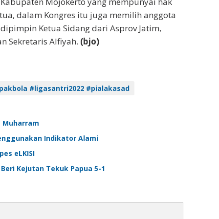
SI Kabupaten Mojokerto yang mempunyai hak
etua, dalam Kongres itu juga memilih anggota
 dipimpin Ketua Sidang dari Asprov Jatim,
n Sekretaris Alfiyah.
(bjo)
pakbola #ligasantri2022 #pialakasad
 1 Muharram
enggunakan Indikator Alami
pes eLKISI
I Beri Kejutan Tekuk Papua 5-1