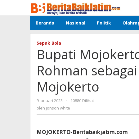
Lewati
ke
konten
Beranda
Nasional
Politik
Olahra
Sepak Bola
Bupati Mojokerto
Rohman sebagai 
Mojokerto
9 Januari 2023
oleh
-
10880 Dilihat
jonson
oleh
jonson white
white
MOJOKERTO-Beritabaikjatim.com