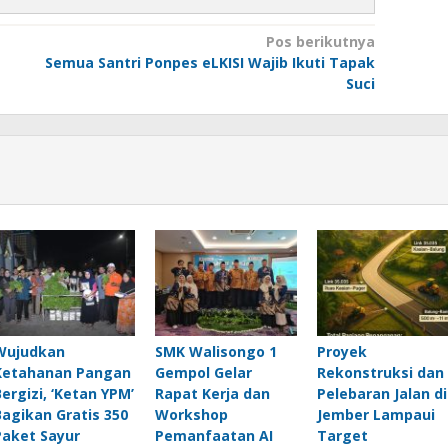
Pos berikutnya
Semua Santri Ponpes eLKISI Wajib Ikuti Tapak
Suci
Wujudkan
SMK Walisongo 1
Proyek
Ketahanan Pangan
Gempol Gelar
Rekonstruksi dan
Bergizi, ‘Ketan YPM’
Rapat Kerja dan
Pelebaran Jalan di
Bagikan Gratis 350
Workshop
Jember Lampaui
Paket Sayur
Pemanfaatan AI
Target