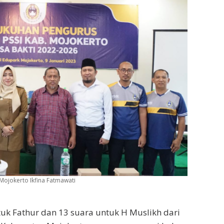
Mojokerto Ikfina Fatmawati
uk Fathur dan 13 suara untuk H Muslikh dari