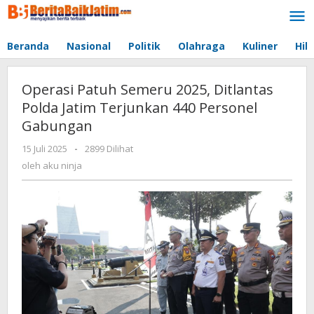
Lewati
ke
konten
Beranda
Nasional
Politik
Olahraga
Kuliner
Hib
Operasi Patuh Semeru 2025, Ditlantas
Polda Jatim Terjunkan 440 Personel
Gabungan
15 Juli 2025
oleh
-
2899 Dilihat
aku
oleh
aku ninja
ninja