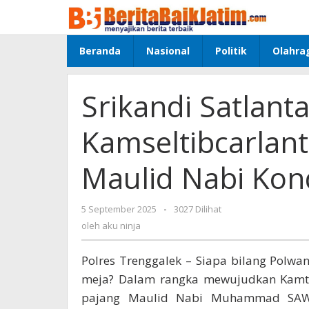
Lewati
ke
konten
Beranda
Nasional
Politik
Olahra
Srikandi Satlant
Kamseltibcarlant
Maulid Nabi Kon
5 September 2025
oleh
-
3027 Dilihat
aku
oleh
aku ninja
ninja
Polres Trenggalek – Siapa bilang Polwa
meja? Dalam rangka mewujudkan Kamti
pajang Maulid Nabi Muhammad SAW, 