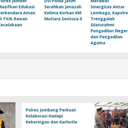
Polres Jember
DVI Polda Jatim
Merawat
Masifkan Edukasi
Serahkan Jenazah
Sinergitas Antar
Berkendara Aman
Kelima Korban KM
Lembaga, Kapolre
di Titik Rawan
Mutiara Sentosa II
Trenggalek
Kecelakaan
Silaturahmi
Pengadilan Neger
dan Pengadilan
Agama
Polres Jombang Perkuat
Kolaborasi Hadapi
Kekeringan dan Karhutla