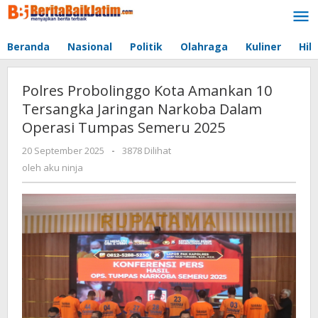
Lewati
ke
konten
Beranda
Nasional
Politik
Olahraga
Kuliner
Hib
Polres Probolinggo Kota Amankan 10
Tersangka Jaringan Narkoba Dalam
Operasi Tumpas Semeru 2025
20 September 2025
oleh
-
3878 Dilihat
aku
oleh
aku ninja
ninja