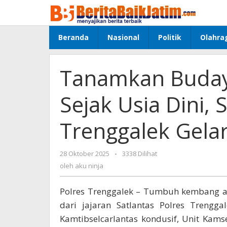
Lewati
ke
konten
Beranda
Nasional
Politik
Olahra
Tanamkan Budaya
Sejak Usia Dini, 
Trenggalek Gela
28 Oktober 2025
oleh
-
3338 Dilihat
aku
oleh
aku ninja
ninja
Polres Trenggalek – Tumbuh kembang a
dari jajaran Satlantas Polres Trenggal
Kamtibselcarlantas kondusif, Unit Kam