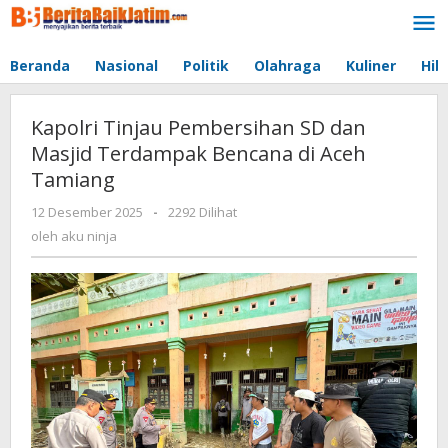
Lewati
ke
konten
Beranda
Nasional
Politik
Olahraga
Kuliner
Hib
Kapolri Tinjau Pembersihan SD dan
Masjid Terdampak Bencana di Aceh
Tamiang
12 Desember 2025
oleh
-
2292 Dilihat
aku
oleh
aku ninja
ninja