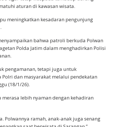
atuhi aturan di kawasan wisata.
mpu meningkatkan kesadaran pengunjung
.
 menyampaikan bahwa patroli berkuda Polwan
Magetan Polda Jatim dalam menghadirkan Polisi
anan.
tuk pengamanan, tetapi juga untuk
Polri dan masyarakat melalui pendekatan
gu (18/1/26).
ku merasa lebih nyaman dengan kehadiran
a. Polwannya ramah, anak-anak juga senang
enangkan saat berwisata di Sarangan,”