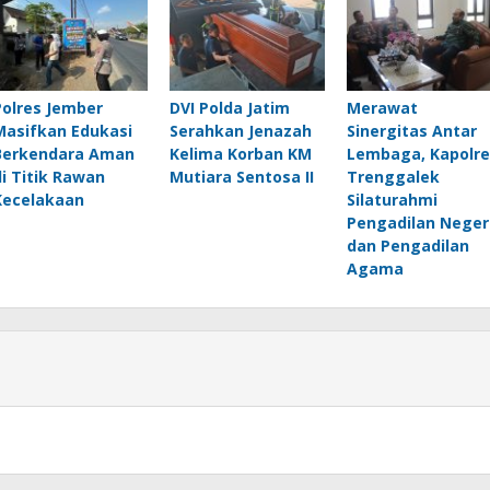
Polres Jember
DVI Polda Jatim
Merawat
Masifkan Edukasi
Serahkan Jenazah
Sinergitas Antar
Berkendara Aman
Kelima Korban KM
Lembaga, Kapolre
di Titik Rawan
Mutiara Sentosa II
Trenggalek
Kecelakaan
Silaturahmi
Pengadilan Neger
dan Pengadilan
Agama