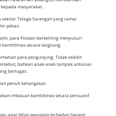
s kepada masyarakat.
a sekitar Telaga Sarangan yang ramai
hir pekan.
tih, para Polwan berkeliling menyusuri
i kamtibmas secara langsung.
rhatian para pengunjung. Tidak sedikit
rsebut, bahkan anak-anak tampak antusias
ang bertugas.
dan penuh kehangatan.
aikan imbauan kamtibmas secara persuasif
au agar tetap waspada terhadap barang