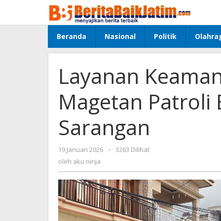
Lewati
ke
konten
Beranda
Nasional
Politik
Olahra
Layanan Keamana
Magetan Patroli 
Sarangan
19 Januari 2026
oleh
-
3263 Dilihat
aku
oleh
aku ninja
ninja