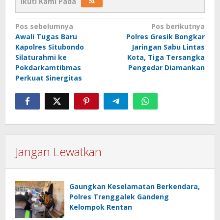
Ikuti Kami Pada
Navigasi
Pos sebelumnya
Pos berikutnya
Awali Tugas Baru
Polres Gresik Bongkar
pos
Kapolres Situbondo
Jaringan Sabu Lintas
Silaturahmi ke
Kota, Tiga Tersangka
Pokdarkamtibmas
Pengedar Diamankan
Perkuat Sinergitas
Jangan Lewatkan
Gaungkan Keselamatan Berkendara,
Polres Trenggalek Gandeng
Kelompok Rentan