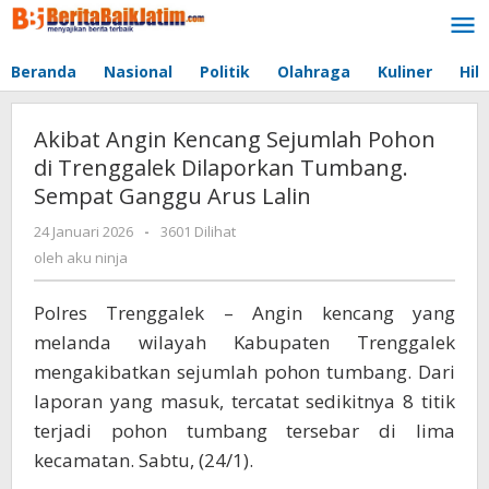
Lewati
ke
konten
Beranda
Nasional
Politik
Olahraga
Kuliner
Hib
Akibat Angin Kencang Sejumlah Pohon
di Trenggalek Dilaporkan Tumbang.
Sempat Ganggu Arus Lalin
24 Januari 2026
oleh
-
3601 Dilihat
aku
oleh
aku ninja
ninja
Polres Trenggalek – Angin kencang yang
melanda wilayah Kabupaten Trenggalek
mengakibatkan sejumlah pohon tumbang. Dari
laporan yang masuk, tercatat sedikitnya 8 titik
terjadi pohon tumbang tersebar di lima
kecamatan. Sabtu, (24/1).