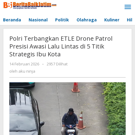
Lewati
ke
konten
Beranda
Nasional
Politik
Olahraga
Kuliner
Hib
Polri Terbangkan ETLE Drone Patrol
Presisi Awasi Lalu Lintas di 5 Titik
Strategis Ibu Kota
14 Februari 2026
oleh
-
2957 Dilihat
aku
oleh
aku ninja
ninja