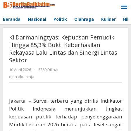
Lewati
ke
konten
Beranda
Nasional
Politik
Olahraga
Kuliner
Hib
Ki Darmaningtyas: Kepuasan Pemudik
Hingga 85,3% Bukti Keberhasilan
Rekayasa Lalu Lintas dan Sinergi Lintas
Sektor
10 April 2026
oleh
-
3869 Dilihat
aku
oleh
aku ninja
ninja
Jakarta – Survei terbaru yang dirilis Indikator
Politik Indonesia menunjukkan tingkat
kepuasan publik terhadap penyelenggaraan
Mudik Lebaran 2026 berada pada level sangat