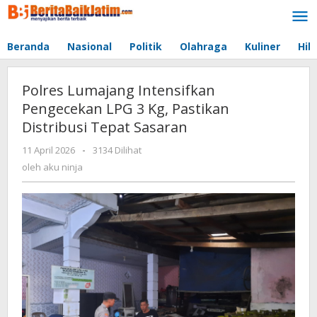
Lewati
ke
konten
Beranda
Nasional
Politik
Olahraga
Kuliner
Hib
Polres Lumajang Intensifkan
Pengecekan LPG 3 Kg, Pastikan
Distribusi Tepat Sasaran
11 April 2026
oleh
-
3134 Dilihat
aku
oleh
aku ninja
ninja