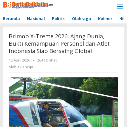
Lewati
ke
konten
Beranda
Nasional
Politik
Olahraga
Kuliner
Hib
Brimob X-Treme 2026: Ajang Dunia,
Bukti Kemampuan Personel dan Atlet
Indonesia Siap Bersaing Global
12 April 2026
oleh
-
2641 Dilihat
aku
oleh
aku ninja
ninja