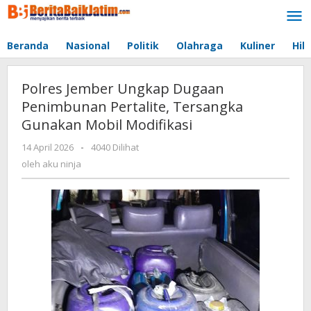
Lewati
ke
konten
Beranda
Nasional
Politik
Olahraga
Kuliner
Hib
Polres Jember Ungkap Dugaan
Penimbunan Pertalite, Tersangka
Gunakan Mobil Modifikasi
14 April 2026
oleh
-
4040 Dilihat
aku
oleh
aku ninja
ninja