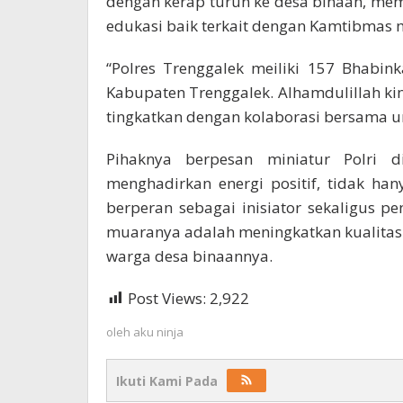
dengan kerap turun ke desa binaan, me
edukasi baik terkait dengan Kamtibmas
“Polres Trenggalek meiliki 157 Bhabi
Kabupaten Trenggalek. Alhamdulillah kin
tingkatkan dengan kolaborasi bersama un
Pihaknya berpesan miniatur Polri 
menghadirkan energi positif, tidak ha
berperan sebagai inisiator sekaligus 
muaranya adalah meningkatkan kualitas h
warga desa binaannya.
Post Views:
2,922
oleh
aku ninja
Ikuti Kami Pada