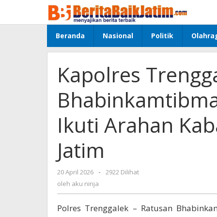
Lewati
ke
konten
Beranda
Nasional
Politik
Olahra
Kapolres Trengg
Bhabinkamtibmas
Ikuti Arahan Ka
Jatim
20 April 2026
oleh
-
2922 Dilihat
aku
oleh
aku ninja
ninja
Polres Trenggalek – Ratusan Bhabinka