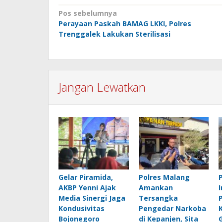
Navigasi
Pos sebelumnya
Perayaan Paskah BAMAG LKKI, Polres
pos
Trenggalek Lakukan Sterilisasi
Jangan Lewatkan
Gelar Piramida,
Polres Malang
AKBP Yenni Ajak
Amankan
Media Sinergi Jaga
Tersangka
Kondusivitas
Pengedar Narkoba
Bojonegoro
di Kepanjen, Sita