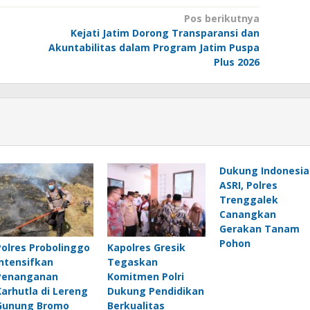
Pos berikutnya
Kejati Jatim Dorong Transparansi dan
Akuntabilitas dalam Program Jatim Puspa
Plus 2026
Dukung Indonesia
ASRI, Polres
Trenggalek
Canangkan
Gerakan Tanam
Pohon
Polres Probolinggo
Kapolres Gresik
Intensifkan
Tegaskan
Penanganan
Komitmen Polri
Karhutla di Lereng
Dukung Pendidikan
Gunung Bromo
Berkualitas