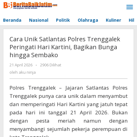
Lewati
ke
konten
Beranda
Nasional
Politik
Olahraga
Kuliner
Hib
Cara Unik Satlantas Polres Trenggalek
Peringati Hari Kartini, Bagikan Bunga
hingga Sembako
21 April 2026
oleh
-
2906 Dilihat
aku
oleh
aku ninja
ninja
Polres Trenggalek – Jajaran Satlantas Polres
Trenggalek punya cara unik dalam menyambut
dan memperingati Hari Kartini yang jatuh tepat
pada hari ini tanggal 21 April 2026. Bukan
dengan pesta meriah namun dengan
menyambangi sejumlah pekerja perempuan di