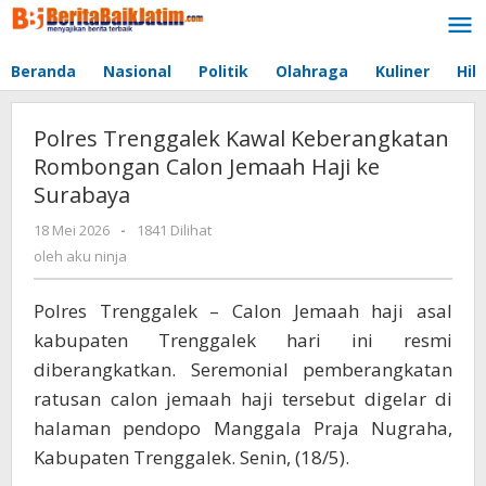
Lewati
ke
konten
Beranda
Nasional
Politik
Olahraga
Kuliner
Hib
Polres Trenggalek Kawal Keberangkatan
Rombongan Calon Jemaah Haji ke
Surabaya
18 Mei 2026
oleh
-
1841 Dilihat
aku
oleh
aku ninja
ninja
Polres Trenggalek – Calon Jemaah haji asal
kabupaten Trenggalek hari ini resmi
diberangkatkan. Seremonial pemberangkatan
ratusan calon jemaah haji tersebut digelar di
halaman pendopo Manggala Praja Nugraha,
Kabupaten Trenggalek. Senin, (18/5).