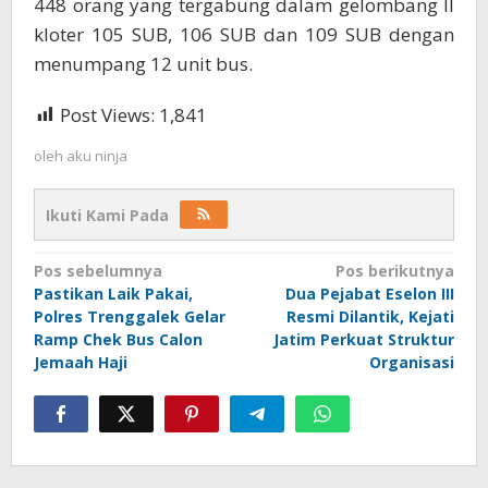
448 orang yang tergabung dalam gelombang II
kloter 105 SUB, 106 SUB dan 109 SUB dengan
menumpang 12 unit bus.
Post Views:
1,841
oleh
aku ninja
Ikuti Kami Pada
Navigasi
Pos sebelumnya
Pos berikutnya
Pastikan Laik Pakai,
Dua Pejabat Eselon III
pos
Polres Trenggalek Gelar
Resmi Dilantik, Kejati
Ramp Chek Bus Calon
Jatim Perkuat Struktur
Jemaah Haji
Organisasi