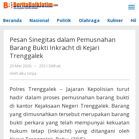
Lewati
ke
konten
Beranda
Nasional
Politik
Olahraga
Kuliner
Hib
Pesan Sinegitas dalam Pemusnahan
Barang Bukti Inkracht di Kejari
Trenggalek
20 Mei 2026
oleh
-
2551 Dilihat
aku
oleh
aku ninja
ninja
Polres Trenggalek – Jajaran Kepolisian turut
hadir dalam proses pemusnahan barang bukti
di kantor Kejaksaan Negeri Trenggalek. Barang
yang dimusnahkan tersebut merupakan barang
bukti perkara yang telah mempunyai kekuatan
hukum tetap (inkracht) yang ditangani oleh