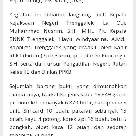
Kejari Trenggalek. Rabu, (20/5)
Kegiatan ini dihadiri langsung oleh Kepala
Kejaksaan Negeri Trenggalek, La Ode
Muhammad Nusrim, S.H., M.H., Plt. Kepala
BNNK Trenggalek, Hayu Windyaarina, A.Md.,
Kapolres Trenggalek yang diwakili oleh Kanit
Idik I (Pidum) Satreskrim, Ipda Rohen Kuncahyo,
S.H. serta dari unsur Pengadilan Negeri, Rutan
Kelas IIB dan Dinkes PPKB.
Sejumlah barang bukti yang dimusnahkan
diantaranya, Narkotika jenis sabu 19,849 gram,
pil Double L sebanyak 6.870 butir, handphone 5
unit, Simcard 10 buah, pakaian sebanyak 15
buah, kayu 4 potong, korek api 16 buah, batu 5
bongkah, pipet kaca 12 buah, dan sedotan
sebanyak 21 buah.