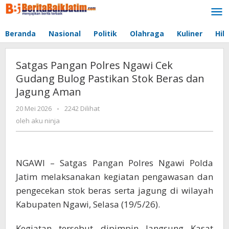
Lewati
ke
konten
Beranda
Nasional
Politik
Olahraga
Kuliner
Hib
Satgas Pangan Polres Ngawi Cek
Gudang Bulog Pastikan Stok Beras dan
Jagung Aman
20 Mei 2026
oleh
-
2242 Dilihat
aku
oleh
aku ninja
ninja
NGAWI – Satgas Pangan Polres Ngawi Polda
Jatim melaksanakan kegiatan pengawasan dan
pengecekan stok beras serta jagung di wilayah
Kabupaten Ngawi, Selasa (19/5/26).
Kegiatan tersebut dipimpin langsung Kasat