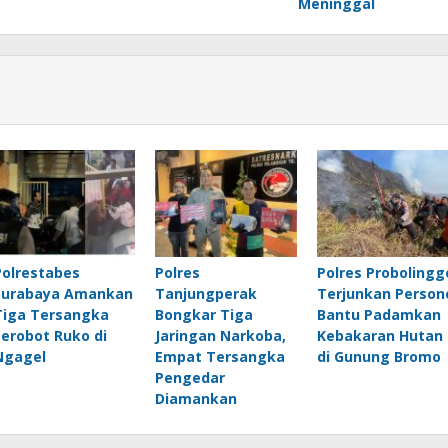
Meninggal
Polrestabes
Polres
Polres Probolingg
Surabaya Amankan
Tanjungperak
Terjunkan Person
Tiga Tersangka
Bongkar Tiga
Bantu Padamkan
Serobot Ruko di
Jaringan Narkoba,
Kebakaran Hutan
Ngagel
Empat Tersangka
di Gunung Bromo
Pengedar
Diamankan