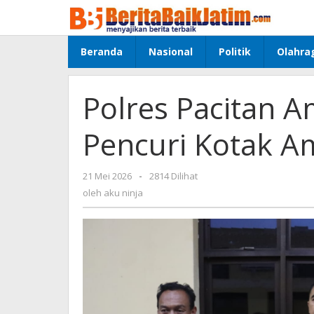
Lewati
ke
konten
Beranda
Nasional
Politik
Olahra
Polres Pacitan 
Pencuri Kotak Am
21 Mei 2026
oleh
-
2814 Dilihat
aku
oleh
aku ninja
ninja