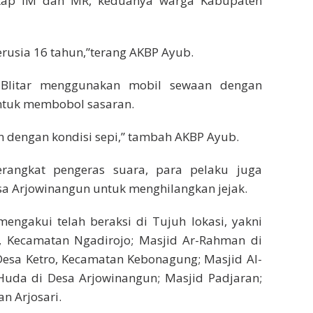
ngkap IM dan MR, keduanya warga Kabupaten
berusia 16 tahun,”terang AKBP Ayub.
i Blitar menggunakan mobil sewaan dengan
ntuk membobol sasaran.
an dengan kondisi sepi,” tambah AKBP Ayub.
rangkat pengeras suara, para pelaku juga
sa Arjowinangun untuk menghilangkan jejak.
engakui telah beraksi di Tujuh lokasi, yakni
 Kecamatan Ngadirojo; Masjid Ar-Rahman di
Desa Ketro, Kecamatan Kebonagung; Masjid Al-
 Huda di Desa Arjowinangun; Masjid Padjaran;
n Arjosari.