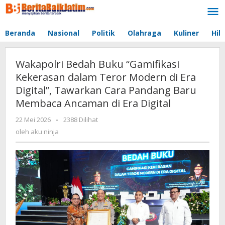
Lewati
ke
konten
Beranda
Nasional
Politik
Olahraga
Kuliner
Hib
Wakapolri Bedah Buku “Gamifikasi
Kekerasan dalam Teror Modern di Era
Digital”, Tawarkan Cara Pandang Baru
Membaca Ancaman di Era Digital
22 Mei 2026
oleh
-
2388 Dilihat
aku
oleh
aku ninja
ninja