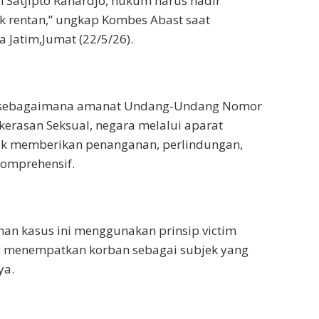
 Satjipto Rahardjo, hukum harus hadir
 rentan,” ungkap Kombes Abast saat
 Jatim,Jumat (22/5/26).
n, sebagaimana amanat Undang-Undang Nomor
erasan Seksual, negara melalui aparat
uk memberikan penanganan, perlindungan,
komprehensif.
an kasus ini menggunakan prinsip victim
g menempatkan korban sebagai subjek yang
ya.