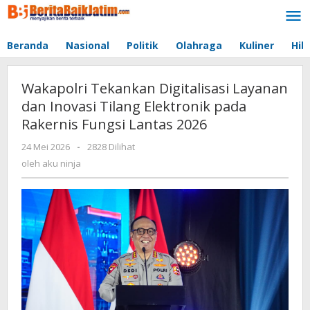
Lewati
ke
konten
Beranda
Nasional
Politik
Olahraga
Kuliner
Hib
Wakapolri Tekankan Digitalisasi Layanan
dan Inovasi Tilang Elektronik pada
Rakernis Fungsi Lantas 2026
24 Mei 2026
oleh
-
2828 Dilihat
aku
oleh
aku ninja
ninja