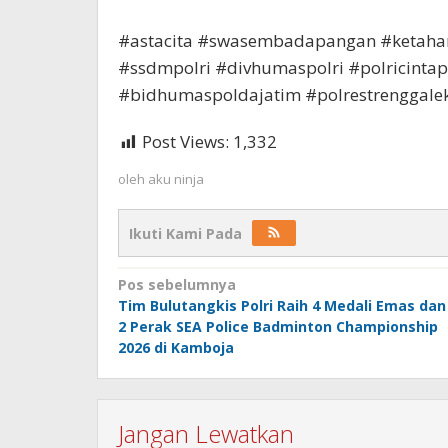
#astacita #swasembadapangan #ketaha
#ssdmpolri #divhumaspolri #polricintap
#bidhumaspoldajatim #polrestrenggale
Post Views:
1,332
oleh
aku ninja
Ikuti Kami Pada
Navigasi
Pos sebelumnya
Tim Bulutangkis Polri Raih 4 Medali Emas dan
pos
2 Perak SEA Police Badminton Championship
2026 di Kamboja
Jangan Lewatkan