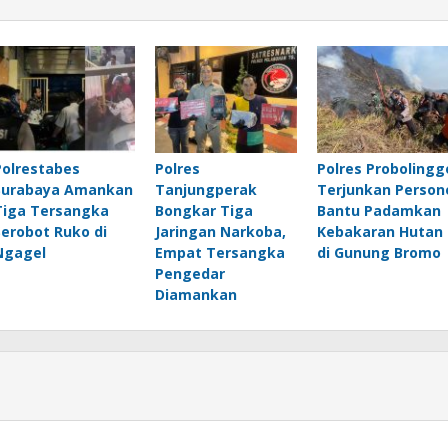
Polrestabes
Polres
Polres Probolingg
Surabaya Amankan
Tanjungperak
Terjunkan Person
Tiga Tersangka
Bongkar Tiga
Bantu Padamkan
Serobot Ruko di
Jaringan Narkoba,
Kebakaran Hutan
Ngagel
Empat Tersangka
di Gunung Bromo
Pengedar
Diamankan