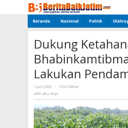
Lewati
ke
konten
Beranda
Nasional
Politik
Olahra
Dukung Ketahan
Bhabinkamtibmas
Lakukan Pendam
1 Juni 2026
oleh
-
1332 Dilihat
aku
oleh
aku ninja
ninja