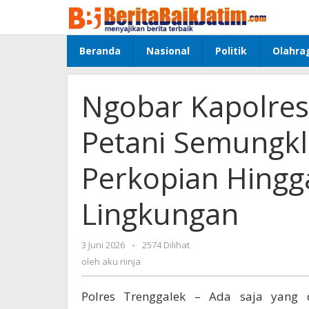
Lewati
ke
konten
Beranda
Nasional
Politik
Olahra
Ngobar Kapolres
Petani Semungkl
Perkopian Hingga
Lingkungan
3 Juni 2026
oleh
-
2574 Dilihat
aku
oleh
aku ninja
ninja
Polres Trenggalek – Ada saja yang 