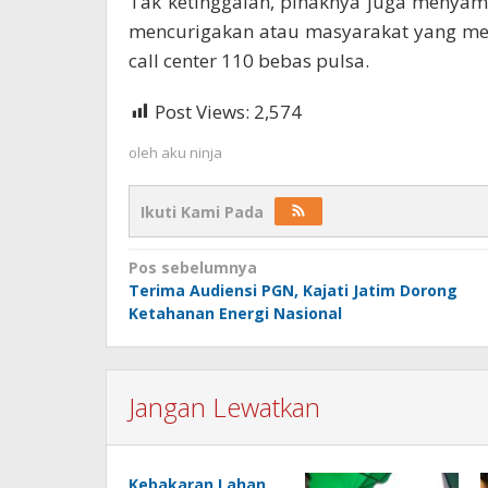
Tak ketinggalan, pihaknya juga menyam
mencurigakan atau masyarakat yang me
call center 110 bebas pulsa.
Post Views:
2,574
oleh
aku ninja
Ikuti Kami Pada
Navigasi
Pos sebelumnya
Terima Audiensi PGN, Kajati Jatim Dorong
pos
Ketahanan Energi Nasional
Jangan Lewatkan
Kebakaran Lahan