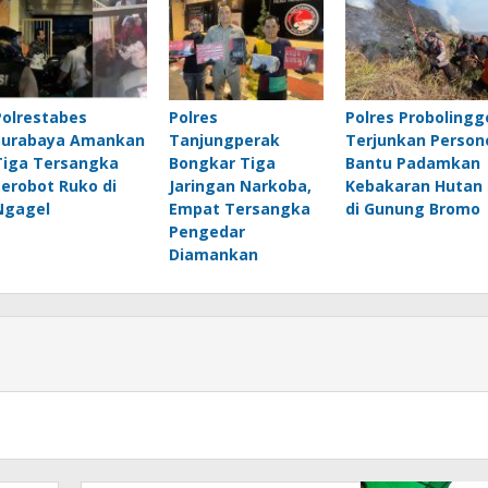
Polrestabes
Polres
Polres Probolingg
Surabaya Amankan
Tanjungperak
Terjunkan Person
Tiga Tersangka
Bongkar Tiga
Bantu Padamkan
Serobot Ruko di
Jaringan Narkoba,
Kebakaran Hutan
Ngagel
Empat Tersangka
di Gunung Bromo
Pengedar
Diamankan