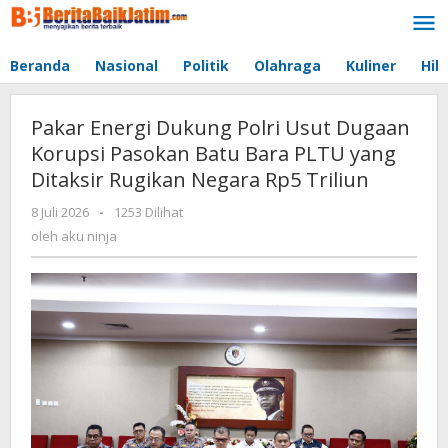
Lewati
ke
konten
Beranda
Nasional
Politik
Olahraga
Kuliner
Hib
Pakar Energi Dukung Polri Usut Dugaan
Korupsi Pasokan Batu Bara PLTU yang
Ditaksir Rugikan Negara Rp5 Triliun
8 Juli 2026
oleh
-
1253 Dilihat
aku
oleh
aku ninja
ninja