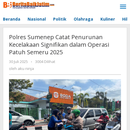
Lewati
ke
konten
Beranda
Nasional
Politik
Olahraga
Kuliner
Hib
Polres Sumenep Catat Penurunan
Kecelakaan Signifikan dalam Operasi
Patuh Semeru 2025
30 Juli 2025
oleh
-
3004 Dilihat
aku
oleh
aku ninja
ninja