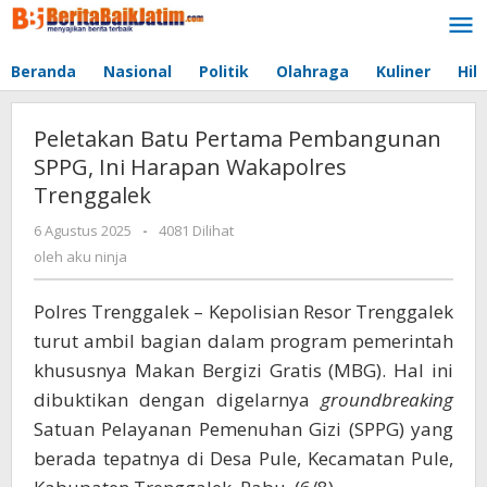
Lewati
ke
konten
Beranda
Nasional
Politik
Olahraga
Kuliner
Hib
Peletakan Batu Pertama Pembangunan
SPPG, Ini Harapan Wakapolres
Trenggalek
6 Agustus 2025
oleh
-
4081 Dilihat
aku
oleh
aku ninja
ninja
Polres Trenggalek – Kepolisian Resor Trenggalek
turut ambil bagian dalam program pemerintah
khususnya Makan Bergizi Gratis (MBG). Hal ini
dibuktikan dengan digelarnya
groundbreaking
Satuan Pelayanan Pemenuhan Gizi (SPPG) yang
berada tepatnya di Desa Pule, Kecamatan Pule,