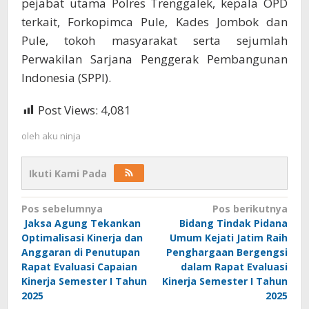
pejabat utama Polres Trenggalek, kepala OPD
terkait, Forkopimca Pule, Kades Jombok dan
Pule, tokoh masyarakat serta sejumlah
Perwakilan Sarjana Penggerak Pembangunan
Indonesia (SPPI).
Post Views:
4,081
oleh
aku ninja
Ikuti Kami Pada
Navigasi
Pos sebelumnya
Pos berikutnya
‎ Jaksa Agung Tekankan
Bidang Tindak Pidana
pos
Optimalisasi Kinerja dan
Umum Kejati Jatim Raih
Anggaran di Penutupan
Penghargaan Bergengsi
Rapat Evaluasi Capaian
dalam Rapat Evaluasi
Kinerja Semester I Tahun
Kinerja Semester I Tahun
2025
2025