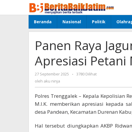
Lewati
ke
konten
Beranda
Nasional
Politik
Olahra
Panen Raya Jagu
Apresiasi Petani
27 September 2025
oleh
-
3780 Dilihat
aku
oleh
aku ninja
ninja
Polres Trenggalek – Kepala Kepolisian Res
M.I.K. memberikan apresiasi kepada sa
desa Pandean, Kecamatan Durenan Kabup
Hal tersebut diungkapkan AKBP Ridwan