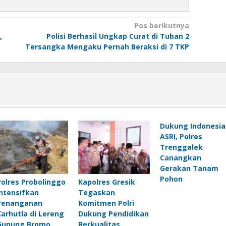
Pos berikutnya
,
Polisi Berhasil Ungkap Curat di Tuban 2
Tersangka Mengaku Pernah Beraksi di 7 TKP
Dukung Indonesia
ASRI, Polres
Trenggalek
Canangkan
Gerakan Tanam
Pohon
Polres Probolinggo
Kapolres Gresik
Intensifkan
Tegaskan
Penanganan
Komitmen Polri
Karhutla di Lereng
Dukung Pendidikan
Gunung Bromo
Berkualitas