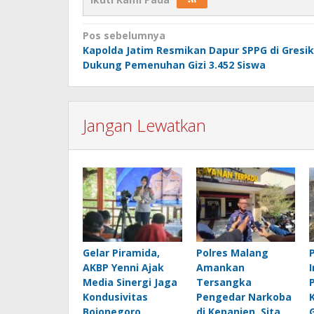
Navigasi
Pos sebelumnya
Kapolda Jatim Resmikan Dapur SPPG di Gresik
pos
Dukung Pemenuhan Gizi 3.452 Siswa
Jangan Lewatkan
Gelar Piramida,
Polres Malang
AKBP Yenni Ajak
Amankan
Media Sinergi Jaga
Tersangka
Kondusivitas
Pengedar Narkoba
Bojonegoro
di Kepanjen, Sita