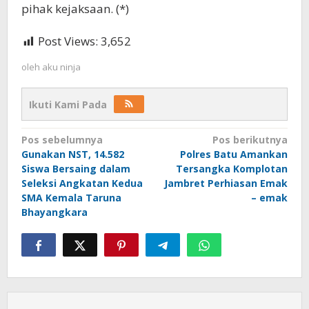
pihak kejaksaan. (*)
Post Views:
3,652
oleh
aku ninja
Ikuti Kami Pada
Navigasi
Pos sebelumnya
Pos berikutnya
Gunakan NST, 14.582
Polres Batu Amankan
pos
Siswa Bersaing dalam
Tersangka Komplotan
Seleksi Angkatan Kedua
Jambret Perhiasan Emak
SMA Kemala Taruna
– emak
Bhayangkara