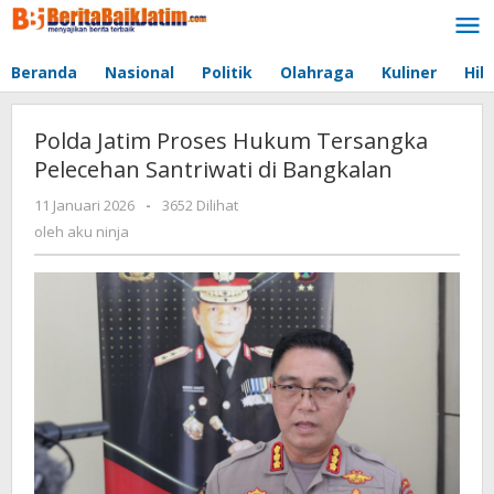
Lewati
ke
konten
Beranda
Nasional
Politik
Olahraga
Kuliner
Hib
Polda Jatim Proses Hukum Tersangka
Pelecehan Santriwati di Bangkalan
11 Januari 2026
oleh
-
3652 Dilihat
aku
oleh
aku ninja
ninja