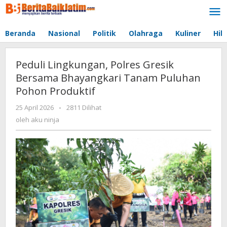
Lewati
ke
konten
Beranda
Nasional
Politik
Olahraga
Kuliner
Hib
Peduli Lingkungan, Polres Gresik
Bersama Bhayangkari Tanam Puluhan
Pohon Produktif
25 April 2026
oleh
-
2811 Dilihat
aku
oleh
aku ninja
ninja