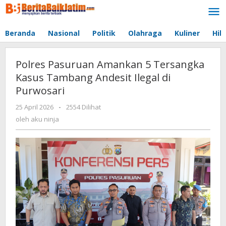
Lewati
ke
konten
Beranda
Nasional
Politik
Olahraga
Kuliner
Hib
Polres Pasuruan Amankan 5 Tersangka
Kasus Tambang Andesit Ilegal di
Purwosari
25 April 2026
oleh
-
2554 Dilihat
aku
oleh
aku ninja
ninja