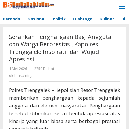
Lewati
ke
konten
Beranda
Nasional
Politik
Olahraga
Kuliner
Hib
Serahkan Penghargaan Bagi Anggota
dan Warga Berprestasi, Kapolres
Trenggalek: Inspiratif dan Wujud
Apresiasi
4 Mei 2026
oleh
-
2750 Dilihat
aku
oleh
aku ninja
ninja
Polres Trenggalek – Kepolisian Resor Trenggalek
memberikan penghargaan kepada sejumlah
anggota dan elemen masyarakat. Penghargaan
tersebut diberikan sebai bentuk apresiasi atas
kinerja yang luar biasa serta berbagai prestasi
yang telah diraih.