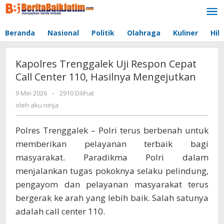
Lewati
ke
konten
Beranda
Nasional
Politik
Olahraga
Kuliner
Hib
Kapolres Trenggalek Uji Respon Cepat
Call Center 110, Hasilnya Mengejutkan
9 Mei 2026
oleh
-
2910 Dilihat
aku
oleh
aku ninja
ninja
Polres Trenggalek – Polri terus berbenah untuk
memberikan pelayanan terbaik bagi
masyarakat. Paradikma Polri dalam
menjalankan tugas pokoknya selaku pelindung,
pengayom dan pelayanan masyarakat terus
bergerak ke arah yang lebih baik. Salah satunya
adalah call center 110.