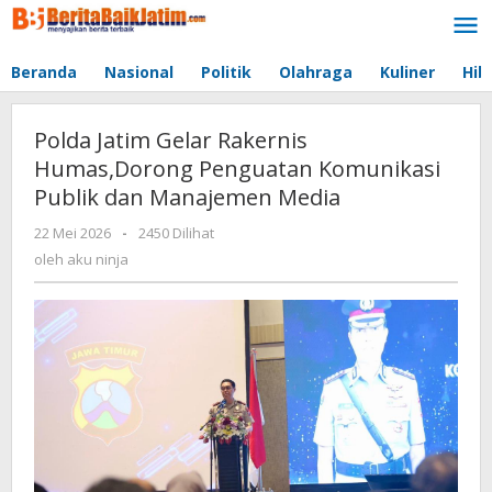
Lewati
ke
konten
Beranda
Nasional
Politik
Olahraga
Kuliner
Hib
Polda Jatim Gelar Rakernis
Humas,Dorong Penguatan Komunikasi
Publik dan Manajemen Media
22 Mei 2026
oleh
-
2450 Dilihat
aku
oleh
aku ninja
ninja