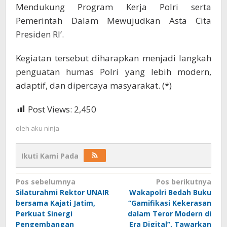
Mendukung Program Kerja Polri serta
Pemerintah Dalam Mewujudkan Asta Cita
Presiden RI’.
Kegiatan tersebut diharapkan menjadi langkah
penguatan humas Polri yang lebih modern,
adaptif, dan dipercaya masyarakat. (*)
Post Views:
2,450
oleh
aku ninja
Ikuti Kami Pada
Navigasi
Pos sebelumnya
Pos berikutnya
Silaturahmi Rektor UNAIR
Wakapolri Bedah Buku
pos
bersama Kajati Jatim,
“Gamifikasi Kekerasan
Perkuat Sinergi
dalam Teror Modern di
Pengembangan
Era Digital”, Tawarkan