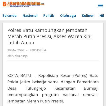
Lewati
ke
konten
Beranda
Nasional
Politik
Olahraga
Kuliner
Hib
Polres Batu Rampungkan Jembatan
Merah Putih Presisi, Akses Warga Kini
Lebih Aman
30 Mei 2026
oleh
-
2480 Dilihat
aku
oleh
aku ninja
ninja
KOTA BATU – Kepolisian Resor (Polres) Batu
Polda Jatim bekerja sama dengan Pemerintah
Desa Tulungrejo Kecamatan Bumiaji
merampungkan program nasional renovasi
Jembatan Merah Putih Presisi.