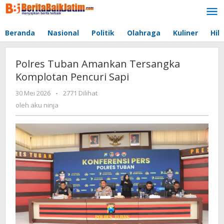
Lewati
ke
konten
Beranda
Nasional
Politik
Olahraga
Kuliner
Hib
Polres Tuban Amankan Tersangka
Komplotan Pencuri Sapi
30 Mei 2026
oleh
-
2771 Dilihat
aku
oleh
aku ninja
ninja