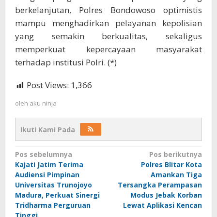
berkelanjutan, Polres Bondowoso optimistis
mampu menghadirkan pelayanan kepolisian
yang semakin berkualitas, sekaligus
memperkuat kepercayaan masyarakat
terhadap institusi Polri. (*)
Post Views:
1,366
oleh
aku ninja
Ikuti Kami Pada
Navigasi
Pos sebelumnya
Pos berikutnya
Kajati Jatim Terima
Polres Blitar Kota
pos
Audiensi Pimpinan
Amankan Tiga
Universitas Trunojoyo
Tersangka Perampasan
Madura, Perkuat Sinergi
Modus Jebak Korban
Tridharma Perguruan
Lewat Aplikasi Kencan
Tinggi