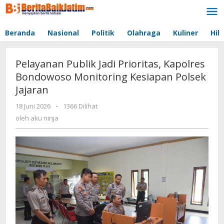
Lewati
ke
konten
Beranda
Nasional
Politik
Olahraga
Kuliner
Hib
Pelayanan Publik Jadi Prioritas, Kapolres
Bondowoso Monitoring Kesiapan Polsek
Jajaran
18 Juni 2026
oleh
-
1366 Dilihat
aku
oleh
aku ninja
ninja