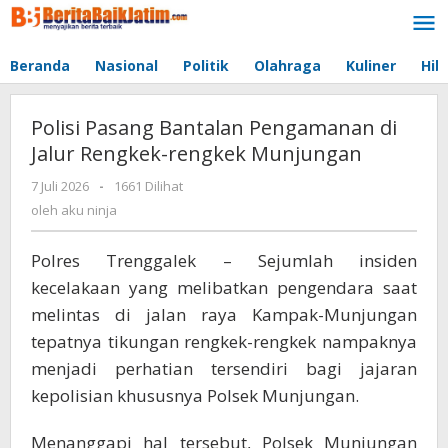
Lewati
ke
konten
Beranda
Nasional
Politik
Olahraga
Kuliner
Hib
Polisi Pasang Bantalan Pengamanan di
Jalur Rengkek-rengkek Munjungan
7 Juli 2026
oleh
-
1661 Dilihat
aku
oleh
aku ninja
ninja
Polres Trenggalek – Sejumlah insiden
kecelakaan yang melibatkan pengendara saat
melintas di jalan raya Kampak-Munjungan
tepatnya tikungan rengkek-rengkek nampaknya
menjadi perhatian tersendiri bagi jajaran
kepolisian khususnya Polsek Munjungan.
Menanggapi hal tersebut, Polsek Munjungan