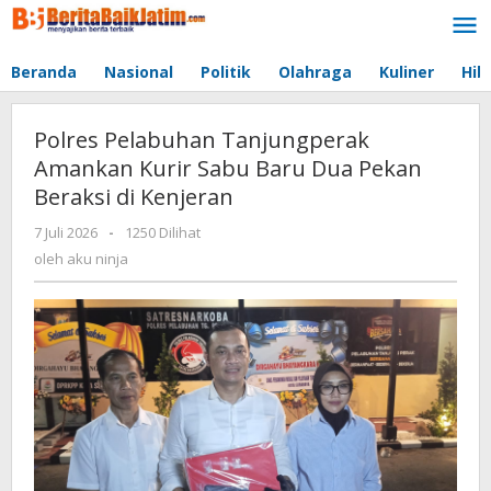
Lewati
ke
konten
Beranda
Nasional
Politik
Olahraga
Kuliner
Hib
Polres Pelabuhan Tanjungperak
Amankan Kurir Sabu Baru Dua Pekan
Beraksi di Kenjeran
7 Juli 2026
oleh
-
1250 Dilihat
aku
oleh
aku ninja
ninja