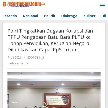
Lewati
ke
konten
Beranda
Nasional
Politik
Olahraga
Kuliner
Hib
Polri Tingkatkan Dugaan Korupsi dan
TPPU Pengadaan Batu Bara PLTU ke
Tahap Penyidikan, Kerugian Negara
Diindikasikan Capai Rp5 Triliun
7 Juli 2026
oleh
-
2501 Dilihat
aku
oleh
aku ninja
ninja