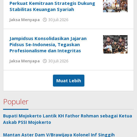
Perkuat Kemitraan Strategis Dukung
Stabilitas Keuangan Syariah
Jaksa Menyapa
30 Juli 2026
oleh
jonson
white
Jampidsus Konsolidasikan Jajaran
Pidsus Se-Indonesia, Tegaskan
Profesionalisme dan Integritas
Jaksa Menyapa
30 Juli 2026
oleh
jonson
white
Muat Lebih
Populer
Bupati Mojokerto Lantik KH Fathor Rohman sebagai Ketua
Askab PSSI Mojokerto
Mantan Aster Dam V/Brawijaya Kolonel Inf Singgih