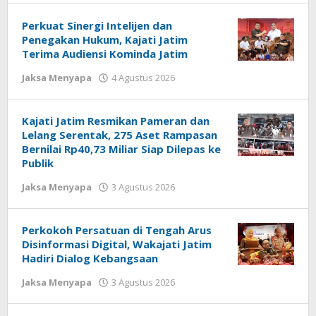
white
Perkuat Sinergi Intelijen dan
Penegakan Hukum, Kajati Jatim
Terima Audiensi Kominda Jatim
Jaksa Menyapa
4 Agustus 2026
oleh
jonson
white
Kajati Jatim Resmikan Pameran dan
Lelang Serentak, 275 Aset Rampasan
Bernilai Rp40,73 Miliar Siap Dilepas ke
Publik
Jaksa Menyapa
3 Agustus 2026
oleh
jonson
white
Perkokoh Persatuan di Tengah Arus
Disinformasi Digital, Wakajati Jatim
Hadiri Dialog Kebangsaan
Jaksa Menyapa
3 Agustus 2026
oleh
jonson
white