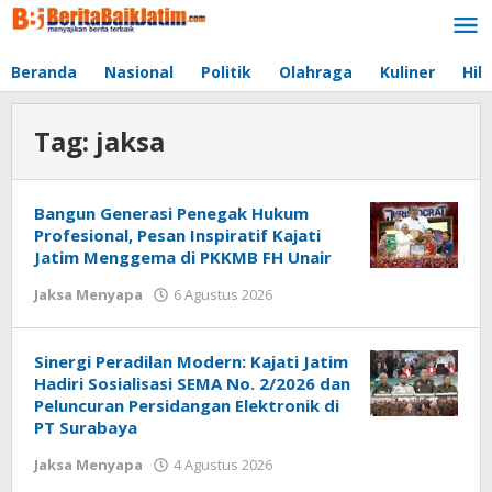
Lewati
ke
konten
Beranda
Nasional
Politik
Olahraga
Kuliner
Hib
Tag:
jaksa
Bangun Generasi Penegak Hukum
Profesional, Pesan Inspiratif Kajati
Jatim Menggema di PKKMB FH Unair
Jaksa Menyapa
6 Agustus 2026
oleh
jonson
white
Sinergi Peradilan Modern: Kajati Jatim
Hadiri Sosialisasi SEMA No. 2/2026 dan
Peluncuran Persidangan Elektronik di
PT Surabaya
Jaksa Menyapa
4 Agustus 2026
oleh
jonson