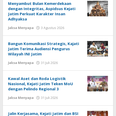
Menyambut Bulan Kemerdekaan
dengan Integritas, Aspidsus Kejati
Jatim Perkuat Karakter Insan
Adhyaksa
Jaksa Menyapa
3 Agustus 2026
oleh
jonson
white
Bangun Komunikasi Strategis, Kajati
Jatim Terima Audiensi Pengurus
Wilayah INI Jatim
Jaksa Menyapa
31 Juli 2026
oleh
jonson
white
Kawal Aset dan Roda Logistik
Nasional, Kejati Jatim Teken MoU
dengan Pelindo Regional 3
Jaksa Menyapa
31 Juli 2026
oleh
jonson
white
Jalin Kerjasama, Kejati Jatim dan BSI