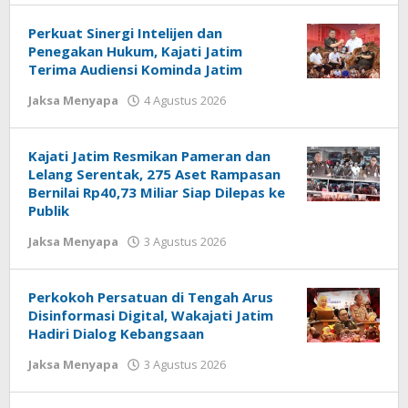
white
Perkuat Sinergi Intelijen dan
Penegakan Hukum, Kajati Jatim
Terima Audiensi Kominda Jatim
Jaksa Menyapa
4 Agustus 2026
oleh
jonson
white
Kajati Jatim Resmikan Pameran dan
Lelang Serentak, 275 Aset Rampasan
Bernilai Rp40,73 Miliar Siap Dilepas ke
Publik
Jaksa Menyapa
3 Agustus 2026
oleh
jonson
white
Perkokoh Persatuan di Tengah Arus
Disinformasi Digital, Wakajati Jatim
Hadiri Dialog Kebangsaan
Jaksa Menyapa
3 Agustus 2026
oleh
jonson
white