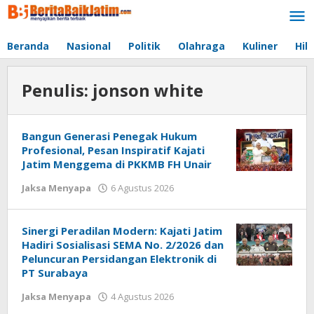
Lewati
ke
konten
Beranda
Nasional
Politik
Olahraga
Kuliner
Hib
Penulis:
jonson white
Bangun Generasi Penegak Hukum
Profesional, Pesan Inspiratif Kajati
Jatim Menggema di PKKMB FH Unair
Jaksa Menyapa
6 Agustus 2026
oleh
jonson
white
Sinergi Peradilan Modern: Kajati Jatim
Hadiri Sosialisasi SEMA No. 2/2026 dan
Peluncuran Persidangan Elektronik di
PT Surabaya
Jaksa Menyapa
4 Agustus 2026
oleh
jonson