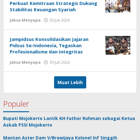
Perkuat Kemitraan Strategis Dukung
Stabilitas Keuangan Syariah
Jaksa Menyapa
30 Juli 2026
oleh
jonson
white
Jampidsus Konsolidasikan Jajaran
Pidsus Se-Indonesia, Tegaskan
Profesionalisme dan Integritas
Jaksa Menyapa
30 Juli 2026
oleh
jonson
white
Muat Lebih
Populer
Bupati Mojokerto Lantik KH Fathor Rohman sebagai Ketua
Askab PSSI Mojokerto
Mantan Aster Dam V/Brawijaya Kolonel Inf Singgih