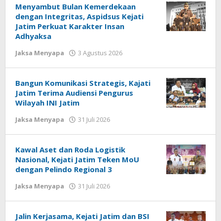
Menyambut Bulan Kemerdekaan
dengan Integritas, Aspidsus Kejati
Jatim Perkuat Karakter Insan
Adhyaksa
Jaksa Menyapa
3 Agustus 2026
oleh
jonson
white
Bangun Komunikasi Strategis, Kajati
Jatim Terima Audiensi Pengurus
Wilayah INI Jatim
Jaksa Menyapa
31 Juli 2026
oleh
jonson
white
Kawal Aset dan Roda Logistik
Nasional, Kejati Jatim Teken MoU
dengan Pelindo Regional 3
Jaksa Menyapa
31 Juli 2026
oleh
jonson
white
Jalin Kerjasama, Kejati Jatim dan BSI