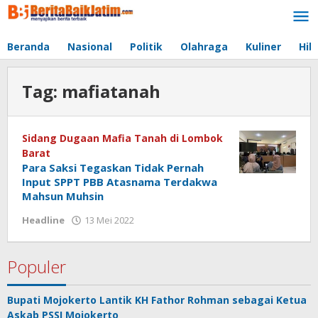
Lewati
ke
konten
Beranda
Nasional
Politik
Olahraga
Kuliner
Hib
Tag:
mafiatanah
Sidang Dugaan Mafia Tanah di Lombok
Barat
Para Saksi Tegaskan Tidak Pernah
Input SPPT PBB Atasnama Terdakwa
Mahsun Muhsin
Headline
13 Mei 2022
oleh
jonson
white
Populer
Bupati Mojokerto Lantik KH Fathor Rohman sebagai Ketua
Askab PSSI Mojokerto