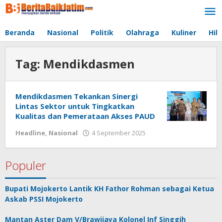
Lewati
ke
konten
Beranda
Nasional
Politik
Olahraga
Kuliner
Hib
Tag:
Mendikdasmen
Mendikdasmen Tekankan Sinergi
Lintas Sektor untuk Tingkatkan
Kualitas dan Pemerataan Akses PAUD
Headline
,
Nasional
4 September 2025
oleh
Boy
abang
Populer
Bupati Mojokerto Lantik KH Fathor Rohman sebagai Ketua
Askab PSSI Mojokerto
Mantan Aster Dam V/Brawijaya Kolonel Inf Singgih