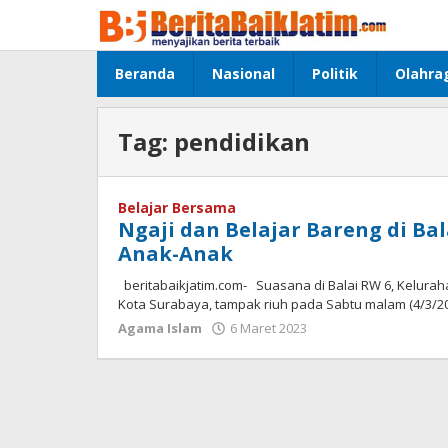
Lewati
ke
konten
Beranda
Nasional
Politik
Olahra
Tag:
pendidikan
Belajar Bersama
Ngaji dan Belajar Bareng di Ba
Anak-Anak
beritabaikjatim.com- Suasana di Balai RW 6, Kelurah
Kota Surabaya, tampak riuh pada Sabtu malam (4/3/20
Agama Islam
6 Maret 2023
oleh
jonson
white