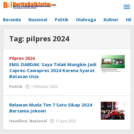
Lewati
ke
konten
Beranda
Nasional
Politik
Olahraga
Kuliner
Hib
Tag:
pilpres 2024
Pilpres 2024
EMIL DARDAK: Saya Tidak Mungkin Jadi
Capres-Cawapres 2024 Karena Syarat
Batasan Usia
Politik
1 Oktober 2022
oleh
jonson
white
Relawan Muda Tim 7 Satu Sikap 2024
Bersama Jokowi
Headline
,
Nasional
11 Juni 2022
oleh
jonson
white