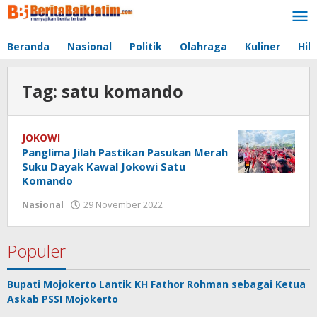
Lewati
ke
konten
Beranda
Nasional
Politik
Olahraga
Kuliner
Hib
Tag:
satu komando
JOKOWI
Panglima Jilah Pastikan Pasukan Merah
Suku Dayak Kawal Jokowi Satu
Komando
Nasional
29 November 2022
oleh
jonson
white
Populer
Bupati Mojokerto Lantik KH Fathor Rohman sebagai Ketua
Askab PSSI Mojokerto