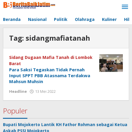
Lewati
ke
konten
Beranda
Nasional
Politik
Olahraga
Kuliner
Hib
Tag:
sidangmafiatanah
Sidang Dugaan Mafia Tanah di Lombok
Barat
Para Saksi Tegaskan Tidak Pernah
Input SPPT PBB Atasnama Terdakwa
Mahsun Muhsin
Headline
13 Mei 2022
oleh
jonson
white
Populer
Bupati Mojokerto Lantik KH Fathor Rohman sebagai Ketua
Askab PSSI Mojokerto