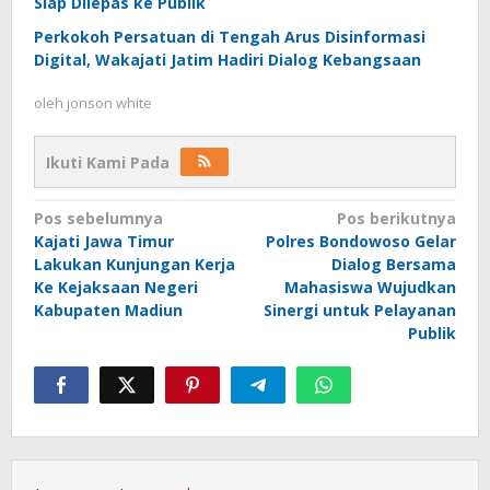
Siap Dilepas ke Publik
Perkokoh Persatuan di Tengah Arus Disinformasi
Digital, Wakajati Jatim Hadiri Dialog Kebangsaan
oleh
jonson white
Ikuti Kami Pada
Navigasi
Pos sebelumnya
Pos berikutnya
Kajati Jawa Timur
Polres Bondowoso Gelar
pos
Lakukan Kunjungan Kerja
Dialog Bersama
Ke Kejaksaan Negeri
Mahasiswa Wujudkan
Kabupaten Madiun
Sinergi untuk Pelayanan
Publik