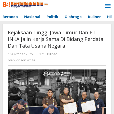
Lewati
ke
konten
Beranda
Nasional
Politik
Olahraga
Kuliner
Hib
Kejaksaan Tinggi Jawa Timur Dan PT
INKA Jalin Kerja Sama Di Bidang Perdata
Dan Tata Usaha Negara
16 Oktober 2025
oleh
-
1716 Dilihat
jonson
oleh
jonson white
white